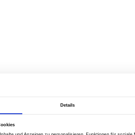
Details
tung und Reparatur von Vogel- & Insektenschutzmaßna
Cookies
nhalte und Anzeigen zu personalisieren, Funktionen für soziale