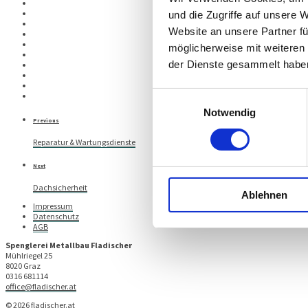
und die Zugriffe auf unsere 
Website an unsere Partner fü
möglicherweise mit weiteren
der Dienste gesammelt habe
Einwilligungsauswahl
Notwendig
Previous
Reparatur & Wartungsdienste
Next
Dachsicherheit
Ablehnen
Impressum
Datenschutz
AGB
Spenglerei Metallbau Fladischer
Mühlriegel 25
8020 Graz
0316 681114
office@fladischer.at
© 2026 fladischer.at