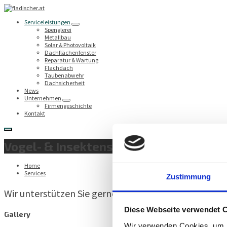
Serviceleistungen
Spenglerei
Metallbau
Solar & Photovoltaik
Dachflächenfenster
Reparatur & Wartung
Flachdach
Taubenabwehr
Dachsicherheit
News
Unternehmen
Firmengeschichte
Kontakt
Vogel- & Insektenschutz
Home
Services
Zustimmung
Wir unterstützen Sie gerne in der Planung, Errich
Diese Webseite verwendet 
Gallery
Wir verwenden Cookies, um I