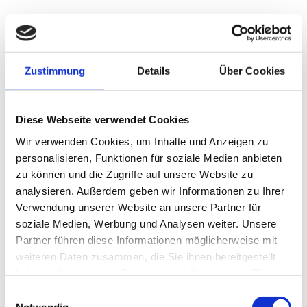
Als Mitglied des Handwerkerverbands handeln wir
entsprechend dem Slogan:
„So macht man Dach!“
DACHDECKER SPENGLER
Zustimmung
Details
Über Cookies
Diese Webseite verwendet Cookies
Wir verwenden Cookies, um Inhalte und Anzeigen zu
personalisieren, Funktionen für soziale Medien anbieten
Dachsanierung Messe Graz – Flachdachsanierung
ohne Abriss – ein erfolgreich umgesetztes Projekt!
zu können und die Zugriffe auf unsere Website zu
analysieren. Außerdem geben wir Informationen zu Ihrer
ZUR REPORTAGE
Verwendung unserer Website an unsere Partner für
soziale Medien, Werbung und Analysen weiter. Unsere
Partner führen diese Informationen möglicherweise mit
weiteren Daten zusammen, die Sie ihnen bereitgestellt
haben oder die sie im Rahmen Ihrer Nutzung der Dienste
Praxisbericht Graz – Abdichtung auf feuchten,
gesammelt haben.
Einwilligungsauswahl
mineralischen Untergrund.