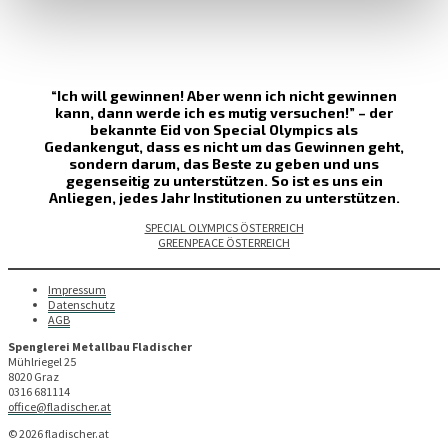
“Ich will gewinnen! Aber wenn ich nicht gewinnen
kann, dann werde ich es mutig versuchen!” – der
bekannte Eid von Special Olympics als
Gedankengut, dass es nicht um das Gewinnen geht,
sondern darum, das Beste zu geben und uns
gegenseitig zu unterstützen. So ist es uns ein
Anliegen, jedes Jahr Institutionen zu unterstützen.
SPECIAL OLYMPICS ÖSTERREICH
GREENPEACE ÖSTERREICH
Impressum
Datenschutz
AGB
Spenglerei Metallbau Fladischer
Mühlriegel 25
8020 Graz
0316 681114
office@fladischer.at
© 2026 fladischer.at