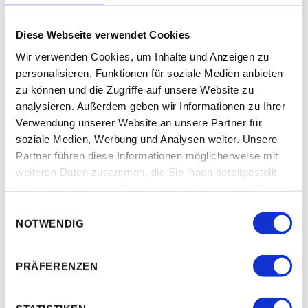
Mühlriegel 25. Das
Diese Webseite verwendet Cookies
Geheimnis des
Wir verwenden Cookies, um Inhalte und Anzeigen zu
personalisieren, Funktionen für soziale Medien anbieten
Firmenerfolges sah
zu können und die Zugriffe auf unsere Website zu
analysieren. Außerdem geben wir Informationen zu Ihrer
Wolfgang Fladischer in der
Verwendung unserer Website an unsere Partner für
soziale Medien, Werbung und Analysen weiter. Unsere
Fachkompetenz,
Partner führen diese Informationen möglicherweise mit
weiteren Daten zusammen, die Sie ihnen bereitgestellt
Verlässlichkeit und
haben oder die sie im Rahmen Ihrer Nutzung der Dienste
gesammelt haben.
E
NOTWENDIG
nachhaltiger Betreuung
i
n
w
der Kunden. Auf diese
PRÄFERENZEN
i
l
Erfolgskriterien setzt