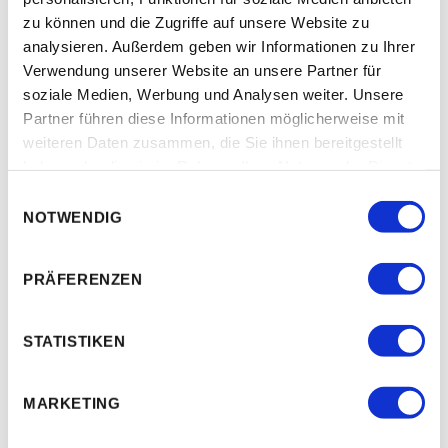
Wir sind Ihr erster Ansprechpartner wenn es um
zu können und die Zugriffe auf unsere Website zu
die Durchführung von Reparaturen im Bereich
analysieren. Außerdem geben wir Informationen zu Ihrer
Spenglerei, Metallbau, Flachdach,
Verwendung unserer Website an unsere Partner für
Dachflächenfenster, Taubenabwehr und
soziale Medien, Werbung und Analysen weiter. Unsere
Dachsicherheit geht.
Partner führen diese Informationen möglicherweise mit
weiteren Daten zusammen, die Sie ihnen bereitgestellt
haben oder die sie im Rahmen Ihrer Nutzung der Dienste
gesammelt haben.
E
Gallery
NOTWENDIG
i
n
w
PRÄFERENZEN
i
l
l
STATISTIKEN
i
g
MARKETING
u
n