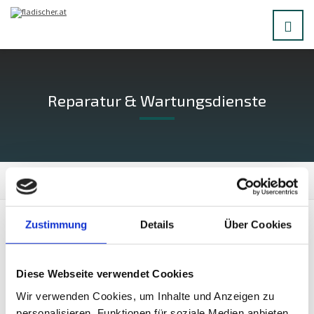
Reparatur & Wartungsdienste
Home
Services
Zustimmung
Details
Über Cookies
Als spezielles Service bieten wir Ihnen
Wartungsdienste für sämtliche Dächer an, auch
Diese Webseite verwendet Cookies
Sichtkontrollgänge lt. ÖNORM B1300 und B1301.
Wir verwenden Cookies, um Inhalte und Anzeigen zu
personalisieren, Funktionen für soziale Medien anbieten