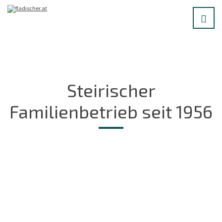
Steirischer
Familienbetrieb seit 1956
M
o
r
e
I
n
f
o