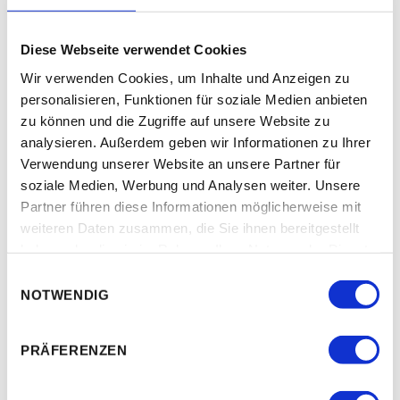
M
Diese Webseite verwendet Cookies
o
r
Wir verwenden Cookies, um Inhalte und Anzeigen zu
e
I
personalisieren, Funktionen für soziale Medien anbieten
n
f
zu können und die Zugriffe auf unsere Website zu
o
analysieren. Außerdem geben wir Informationen zu Ihrer
Verwendung unserer Website an unsere Partner für
Reparatur & Wartungsdienste
soziale Medien, Werbung und Analysen weiter. Unsere
Partner führen diese Informationen möglicherweise mit
weiteren Daten zusammen, die Sie ihnen bereitgestellt
haben oder die sie im Rahmen Ihrer Nutzung der Dienste
gesammelt haben.
E
NOTWENDIG
i
M
n
o
r
w
PRÄFERENZEN
e
i
I
n
l
f
o