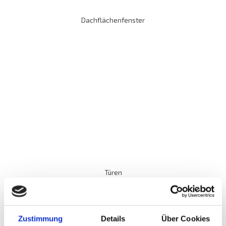
Dachflächenfenster
M
o
r
e
I
n
f
o
Türen
Zustimmung
Details
Über Cookies